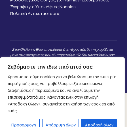
Έγγραφα για Υποψήφιες Nannies
Πολιτική Αντικατάστασης
Στην Oh Nanny Blue, πιστεύουμε ότι η φροντίδα δεν περιορίζεται
μόνο στις οικογένειες που εξυπηρετούμε. *Το 5% των καθαρών μας
εσόδων κατευθύνεται σε παιδιά και οικογένειες που βρίσκονται σε
Σεβόμαστε την ιδιωτικότητά σας
πραγματική ανάγκη, καθώς και σε επιλεγμένες φιλανθρωπικές
δράσεις που προσωπικά γνωρίζουμε και εμπιστευόμαστε. Δεν
Χρησιμοποιούμε cookies για να βελτιώσουμε την εμπειρία
συνεργαζόμαστε με μεγάλες ΜΚΟ, αλλά με ανθρώπους και
πρωτοβουλίες που έχουν άμεσο και μετρήσιμο αντίκτυπο.
περιήγησής σας, να προβάλλουμε εξατομικευμένες
διαφημίσεις ή περιεχόμενο και να αναλύουμε την
επισκεψιμότητά μας. Κάνοντας κλικ στην επιλογή
«Αποδοχή Όλων», συναινείτε στη χρήση των cookies από
Πολιτική Ιδιωτικότητας
εμάς.
2025 ©
Webmaze
– All Rights Reserved
Προσαρμογή
Απόρριψη όλων
Αποδοχή όλων