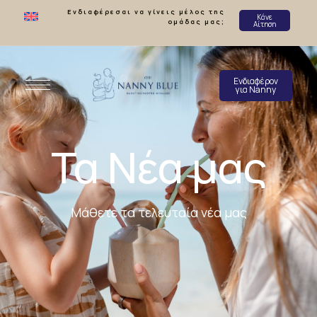
Ενδιαφέρεσαι να γίνεις μέλος της
Κάνε
ομάδας μας;
Αίτηση
Ενδιαφέρον
για Nanny
Τα Νέα μας
Μάθετε τα τελευταία νέα μας