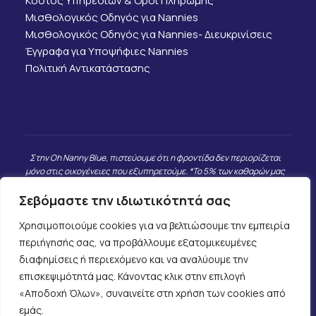
Κόστος Υπηρεσιών & Όροι Πληρωμής
Μισθολογικός Οδηγός για Nannies
Μισθολογικός Οδηγός για Nannies- Διευκρινίσεις
Έγγραφα για Υποψήφιες Nannies
Πολιτική Αντικατάστασης
Στην Oh Nanny Blue, πιστεύουμε ότι η φροντίδα δεν περιορίζεται
μόνο στις οικογένειες που εξυπηρετούμε. *Το 5% των καθαρών μας
εσόδων κατευθύνεται σε παιδιά και οικογένειες που βρίσκονται σε
πραγματική ανάγκη, καθώς και σε επιλεγμένες φιλανθρωπικές
Σεβόμαστε την ιδιωτικότητά σας
δράσεις που προσωπικά γνωρίζουμε και εμπιστευόμαστε. Δεν
συνεργαζόμαστε με μεγάλες ΜΚΟ, αλλά με ανθρώπους και
Χρησιμοποιούμε cookies για να βελτιώσουμε την εμπειρία
πρωτοβουλίες που έχουν άμεσο και μετρήσιμο αντίκτυπο.
περιήγησής σας, να προβάλλουμε εξατομικευμένες
διαφημίσεις ή περιεχόμενο και να αναλύουμε την
επισκεψιμότητά μας. Κάνοντας κλικ στην επιλογή
«Αποδοχή Όλων», συναινείτε στη χρήση των cookies από
Πολιτική Ιδιωτικότητας
εμάς.