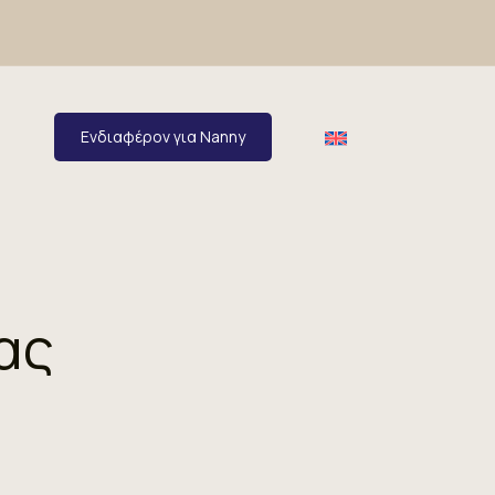
Ενδιαφέρον για Nanny
ας