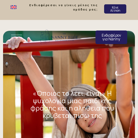
Ενδιαφέρεσαι να γίνεις μέλος της
Κάνε
ομάδας μας;
Αίτηση
Ενδιαφέρον
για Nanny
«Όποιος το λέει, είναι» Η
ψυχολογία μιας παιδικής
φράσης και η αλήθεια που
κρύβεται πίσω της