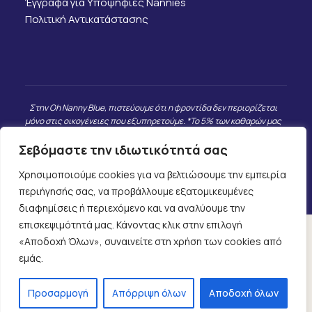
Έγγραφα για Υποψήφιες Nannies
Πολιτική Αντικατάστασης
Στην Oh Nanny Blue, πιστεύουμε ότι η φροντίδα δεν περιορίζεται
μόνο στις οικογένειες που εξυπηρετούμε. *Το 5% των καθαρών μας
εσόδων κατευθύνεται σε παιδιά και οικογένειες που βρίσκονται σε
πραγματική ανάγκη, καθώς και σε επιλεγμένες φιλανθρωπικές
Σεβόμαστε την ιδιωτικότητά σας
δράσεις που προσωπικά γνωρίζουμε και εμπιστευόμαστε. Δεν
συνεργαζόμαστε με μεγάλες ΜΚΟ, αλλά με ανθρώπους και
Χρησιμοποιούμε cookies για να βελτιώσουμε την εμπειρία
πρωτοβουλίες που έχουν άμεσο και μετρήσιμο αντίκτυπο.
περιήγησής σας, να προβάλλουμε εξατομικευμένες
διαφημίσεις ή περιεχόμενο και να αναλύουμε την
επισκεψιμότητά μας. Κάνοντας κλικ στην επιλογή
«Αποδοχή Όλων», συναινείτε στη χρήση των cookies από
Πολιτική Ιδιωτικότητας
εμάς.
2025 ©
Webmaze
– All Rights Reserved
Προσαρμογή
Απόρριψη όλων
Αποδοχή όλων