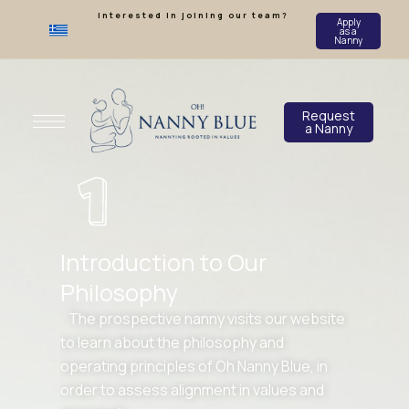
Interested in joining our team?
Apply
as a
Nanny
Request
a Nanny
Introduction to Our
Philosophy
The prospective nanny visits our website
to learn about the philosophy and
operating principles of Oh Nanny Blue, in
order to assess alignment in values and