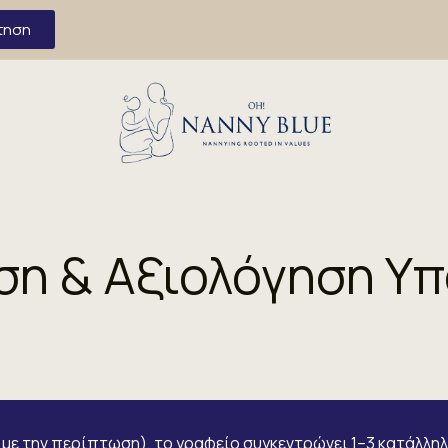
τηση
ση & Αξιολόγηση Υ
με την περίπτωση), το γραφείο συγκεντρώνει 1–3 κατάλλη