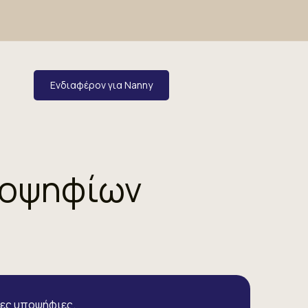
Ενδιαφέρον για Nanny
ποψηφίων
λες υποψήφιες.