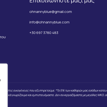
Επικοινωνήστε μαζί μας
ohnannyblue@gmail.com
info@ohnannyblue.com
+30 697 3780 483
 που
α
 μόνο στις οικογένειες που εξυπηρετούμε. *Το 5% των καθαρών μας εσόδων κατευθ
οσωπικά γνωρίζουμε και εμπιστευόμαστε. Δεν συνεργαζόμαστε με μεγάλες ΜΚΟ, α